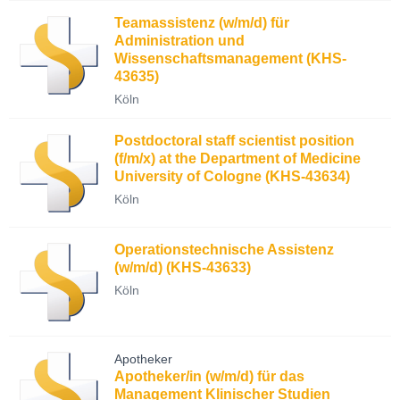
Teamassistenz (w/m/d) für
Administration und
Wissenschaftsmanagement (KHS-
43635)
Köln
Postdoctoral staff scientist position
(f/m/x) at the Department of Medicine
University of Cologne (KHS-43634)
Köln
Operationstechnische Assistenz
(w/m/d) (KHS-43633)
Köln
Apotheker
Apotheker/in (w/m/d) für das
Management Klinischer Studien