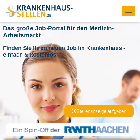
T
O
Das große Job-Portal für den Medizin-
G
G
Arbeitsmarkt
L
E
Finden Sie Ihren neuen Job im Krankenhaus -
N
einfach & kostenlos
A
V
I
G
A
T
I
O
N
Stellenanzeige aufgeben