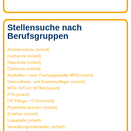
Stellensuche nach
Berufsgruppen
Assistenzärzte (m/w/d)
Fachärzte (m/w/d)
Oberärzte (m/w/d)
Chefärzte (m/w/d)
Arzthelfer / med. Fachangestellte MFA (m/w/d)
Gesundheits- und Krankenpfleger (m/w/d)
MTA / MTLA / MTRA (m/w/d)
PTA (m/w/d)
OP-Pfleger / OTA (m/w/d)
Physiotherapeuten (m/w/d)
Erzieher (m/w/d)
Logopäde (m/w/d)
Verwaltungsmitarbeiter (m/w/d)