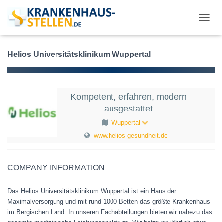
T
O
G
G
Helios Universitätsklinikum Wuppertal
L
E
N
A
Kompetent, erfahren, modern
V
ausgestattet
I
G
Wuppertal
A
www.helios-gesundheit.de
T
I
O
N
COMPANY INFORMATION
Das Helios Universitätsklinikum Wuppertal ist ein Haus der
Maximalversorgung und mit rund 1000 Betten das größte Krankenhaus
im Bergischen Land. In unseren Fachabteilungen bieten wir nahezu das