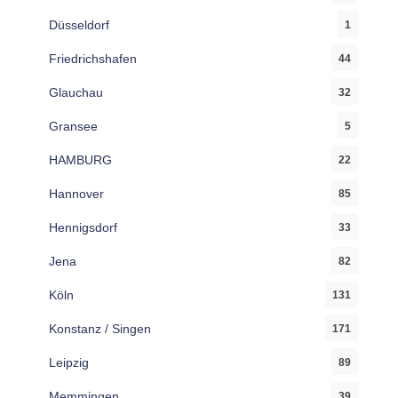
Düsseldorf
1
Friedrichshafen
44
Glauchau
32
Gransee
5
HAMBURG
22
Hannover
85
Hennigsdorf
33
Jena
82
Köln
131
Konstanz / Singen
171
Leipzig
89
Memmingen
39