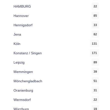
HAMBURG
22
Hannover
85
Hennigsdorf
33
Jena
82
Köln
131
Konstanz / Singen
171
Leipzig
89
Memmingen
39
Mönchengladbach
51
Oranienburg
31
Wermsdorf
22
Würzburg
19