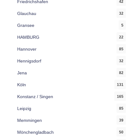
Friedrichshafen
42
Glauchau
32
Gransee
5
HAMBURG
22
Hannover
85
Hennigsdorf
32
Jena
82
Köln
131
Konstanz / Singen
165
Leipzig
85
Memmingen
39
Mönchengladbach
50