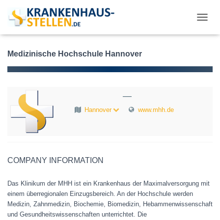
T
O
G
G
Medizinische Hochschule Hannover
L
E
N
A
—
V
I
Hannover
www.mhh.de
G
A
T
I
O
COMPANY INFORMATION
N
Das Klinikum der MHH ist ein Krankenhaus der Maximalversorgung mit
einem überregionalen Einzugsbereich. An der Hochschule werden
Medizin, Zahnmedizin, Biochemie, Biomedizin, Hebammenwissenschaft
und Gesundheitswissenschaften unterrichtet. Die