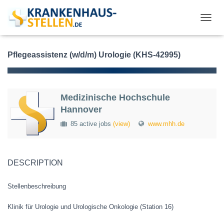
T
O
G
G
Pflegeassistenz (w/d/m) Urologie (KHS-42995)
L
E
N
A
Medizinische Hochschule
V
Hannover
I
G
85 active jobs
(view)
www.mhh.de
A
T
I
O
DESCRIPTION
N
Stellenbeschreibung
Klinik für Urologie und Urologische Onkologie (Station 16)