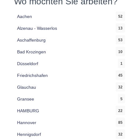
Wo möchten Sie arbeiten?
Aachen
52
Alzenau - Wasserlos
13
Aschaffenburg
53
Bad Krozingen
10
Düsseldorf
1
Friedrichshafen
45
Glauchau
32
Gransee
5
HAMBURG
22
Hannover
85
Hennigsdorf
32