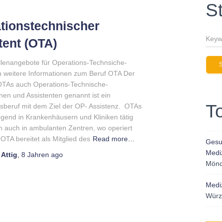
S
tionstechnischer
tent (OTA)
llenangebote für Operations-Technsiche-
n weitere Informationen zum Beruf OTA Der
OTAs auch Operations-Technische-
nnen und Assistenten genannt ist ein
T
sberuf mit dem Ziel der OP- Assistenz. OTAs
egend in Krankenhäusern und Kliniken tätig
ich auch in ambulanten Zentren, wo operiert
OTA bereitet als Mitglied des
Read more…
Gesun
Medi
Attig
,
8 Jahren
ago
Mönc
Mediz
Würz