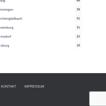
pzig
89
mmingen
39
chengladbach
51
nienburg
31
msdorf
22
zburg
19
KONTAKT
IMPRESSUM