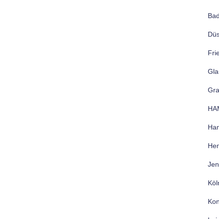
Bad
Düs
Fri
Gla
Gr
HA
Han
Hen
Jen
Köl
Kon