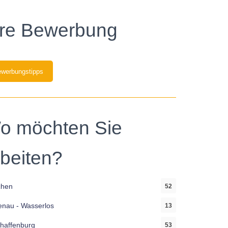
hre Bewerbung
werbungstipps
o möchten Sie
rbeiten?
chen
52
enau - Wasserlos
13
haffenburg
53