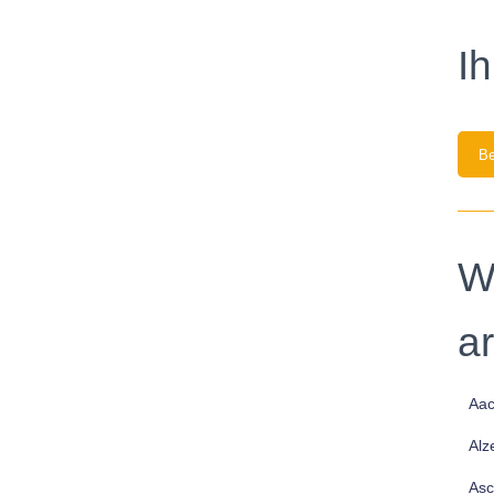
I
Be
W
a
Aa
Alz
Asc