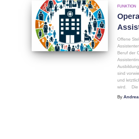
FUNKTION
Opera
Assis
Offene Ste
Assistente
Beruf der 
Assistenti
Ausbildung
sind vorwi
und letztl
wird. Die 
By
Andrea 