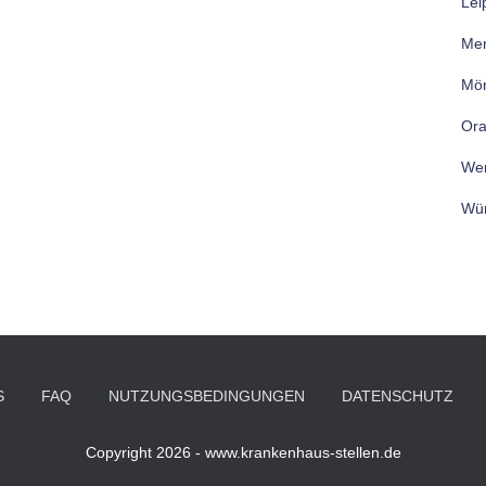
Lei
Me
Mön
Ora
Wer
Wür
S
FAQ
NUTZUNGSBEDINGUNGEN
DATENSCHUTZ
Copyright 2026 - www.krankenhaus-stellen.de