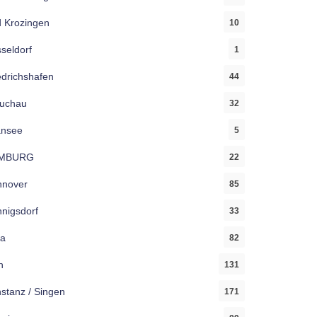
 Krozingen
10
seldorf
1
edrichshafen
44
uchau
32
ansee
5
MBURG
22
nover
85
nigsdorf
33
a
82
n
131
stanz / Singen
171