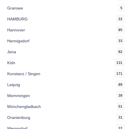
Gransee
5
HAMBURG
22
Hannover
85
Hennigsdorf
33
Jena
82
Köln
131
Konstanz / Singen
171
Leipzig
89
Memmingen
39
Mönchengladbach
51
Oranienburg
31
Wermsdorf
22