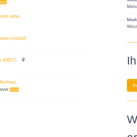
NEW
Mönc
nikum Jena
Mediz
Würz
tionen (m/w/d)
I
S-43627)
fectious
Be
over
NEW
W