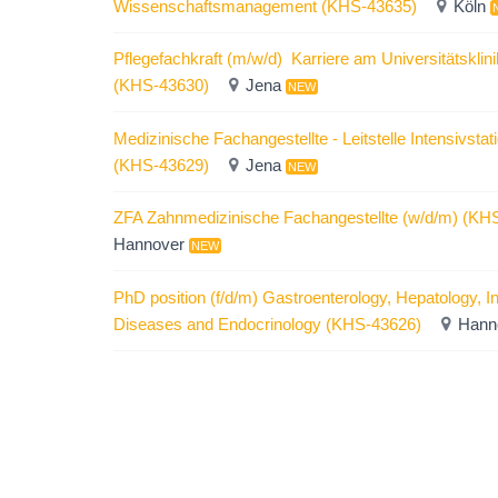
Wissenschaftsmanagement (KHS-43635)
Köln
Pflegefachkraft (m/w/d)  Karriere am Universitätskli
(KHS-43630)
Jena
NEW
Medizinische Fachangestellte - Leitstelle Intensivsta
(KHS-43629)
Jena
NEW
ZFA Zahnmedizinische Fachangestellte (w/d/m) (KH
Hannover
NEW
PhD position (f/d/m) Gastroenterology, Hepatology, In
Diseases and Endocrinology (KHS-43626)
Hann