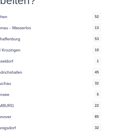
rbeiten?
chen
52
enau - Wasserlos
13
haffenburg
53
 Krozingen
10
seldorf
1
edrichshafen
45
uchau
32
ansee
5
MBURG
22
nover
85
nigsdorf
32