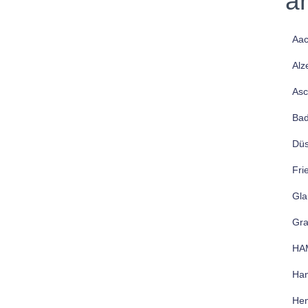
a
Aa
Alz
Asc
Bad
Düs
Fri
Gla
Gr
HA
Han
Hen