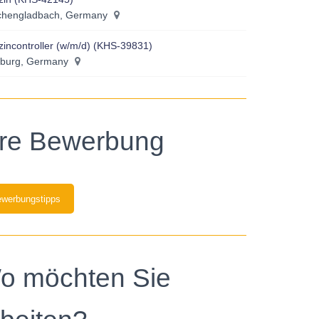
hengladbach, Germany
incontroller (w/m/d) (KHS-39831)
burg, Germany
hre Bewerbung
werbungstipps
o möchten Sie