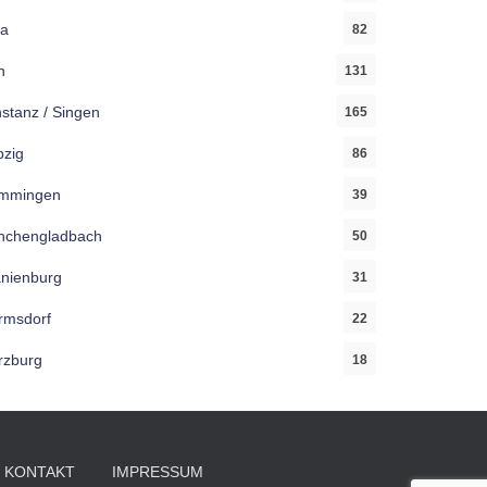
a
82
n
131
stanz / Singen
165
pzig
86
mmingen
39
chengladbach
50
nienburg
31
msdorf
22
zburg
18
KONTAKT
IMPRESSUM