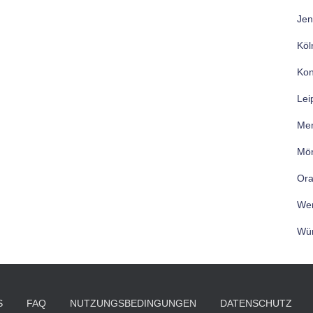
Jen
Köl
Kon
Lei
Me
Mön
Ora
Wer
Wür
S
FAQ
NUTZUNGSBEDINGUNGEN
DATENSCHUTZ