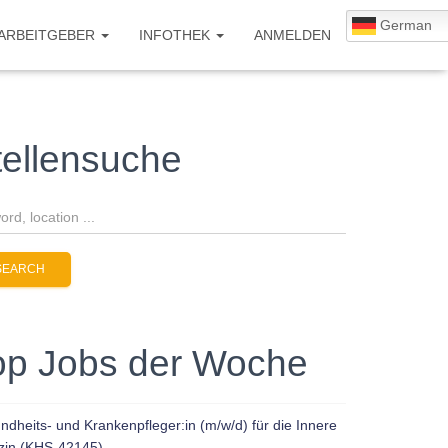
German
 ARBEITGEBER
INFOTHEK
ANMELDEN
tellensuche
op Jobs der Woche
dheits- und Krankenpfleger:in (m/w/d) für die Innere
zin (KHS-42145)