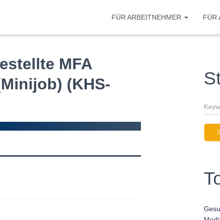
FÜR ARBEITNEHMER
FÜR
estellte MFA
S
(Minijob) (KHS-
T
Gesun
Medi