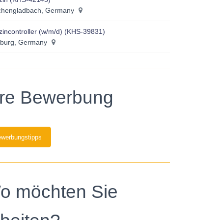
hengladbach, Germany
incontroller (w/m/d) (KHS-39831)
burg, Germany
hre Bewerbung
werbungstipps
o möchten Sie