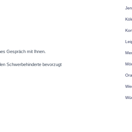
Jen
Köl
Kon
Lei
hes Gespräch mit Ihnen.
Me
Mön
rden Schwerbehinderte bevorzugt
Ora
Wer
Wür