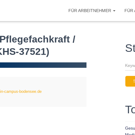
FÜR ARBEITNEHMER
FÜR
Pflegefachkraft /
S
(KHS-37521)
in-campus-bodensee.de
T
Gesun
Medi