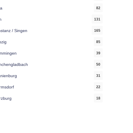
a
82
n
131
stanz / Singen
165
pzig
85
mmingen
39
chengladbach
50
nienburg
31
msdorf
22
zburg
18