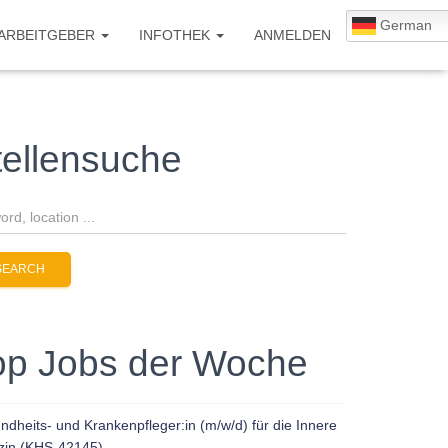
German
 ARBEITGEBER
INFOTHEK
ANMELDEN
tellensuche
op Jobs der Woche
dheits- und Krankenpfleger:in (m/w/d) für die Innere
zin (KHS-42145)