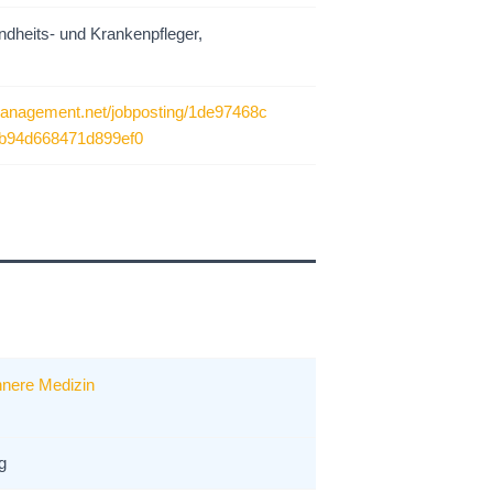
ndheits- und Krankenpfleger,
management.net/jobposting/1de97468c
b94d668471d899ef0
nnere Medizin
g