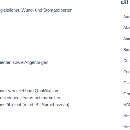
a
egleitdienst, Wund- und Stomaexperten
Aa
Alz
Asc
Bad
Düs
tienten sowie Angehörigen
Fri
Gla
der vergleichbare Qualifikation
Gr
rschiedenen Teams mitzuarbeiten
nsfähigkeit (mind. B2 Sprachniveau)
HA
Han
Hen