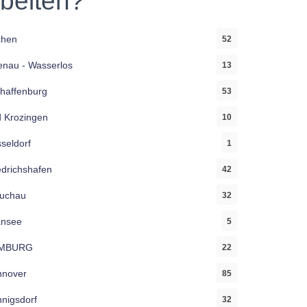
rbeiten?
chen
52
enau - Wasserlos
13
haffenburg
53
 Krozingen
10
seldorf
1
edrichshafen
42
uchau
32
ansee
5
MBURG
22
nover
85
nigsdorf
32