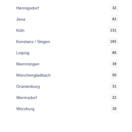
Hennigsdorf
32
Jena
82
Köln
131
Konstanz / Singen
165
Leipzig
86
Memmingen
39
Mönchengladbach
50
Oranienburg
31
Wermsdorf
22
Würzburg
18