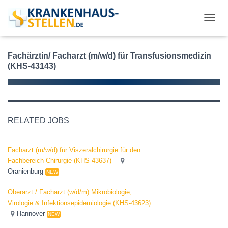
T
O
G
G
Fachärztin/ Facharzt (m/w/d) für Transfusionsmedizin
L
(KHS-43143)
E
N
A
V
I
RELATED JOBS
G
A
T
Facharzt (m/w/d) für Viszeralchirurgie für den
I
Fachbereich Chirurgie (KHS-43637)
O
N
Oranienburg
NEW
Oberarzt / Facharzt (w/d/m) Mikrobiologie,
Virologie & Infektionsepidemiologie (KHS-43623)
Hannover
NEW