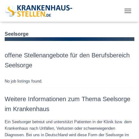
T
O
G
G
Seelsorge
L
E
N
offene Stellenangebote für den Berufsbereich
A
V
Seelsorge
I
G
A
No job listings found.
T
I
Weitere Informationen zum Thema Seelsorge
O
N
im Krankenhaus
Ein Seelsorger betreut und unterstützt Patienten in der Klinik bzw. dem
Krankenhaus nach Unfällen, Verlusten oder schwerwiegenden
Diagnosen. Bei uns in Deutschland wird diese Form der Seelsorge im