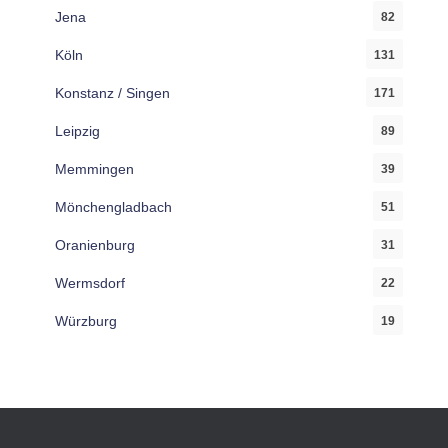
Jena
82
Köln
131
Konstanz / Singen
171
Leipzig
89
Memmingen
39
Mönchengladbach
51
Oranienburg
31
Wermsdorf
22
Würzburg
19