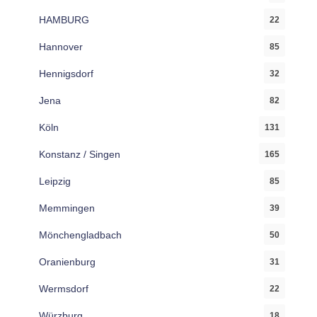
HAMBURG
22
Hannover
85
Hennigsdorf
32
Jena
82
Köln
131
Konstanz / Singen
165
Leipzig
85
Memmingen
39
Mönchengladbach
50
Oranienburg
31
Wermsdorf
22
Würzburg
18