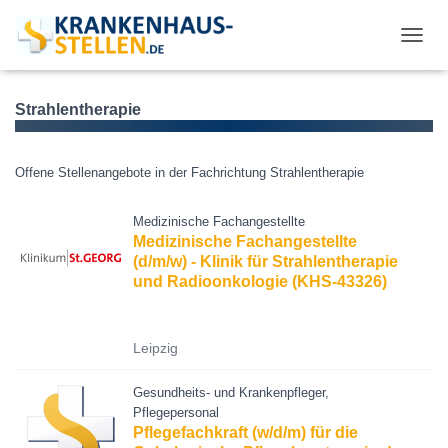
T
O
G
G
Strahlentherapie
L
E
N
Offene Stellenangebote in der Fachrichtung Strahlentherapie
A
V
Medizinische Fachangestellte
I
Medizinische Fachangestellte
G
A
(d/m/w) - Klinik für Strahlentherapie
T
und Radioonkologie (KHS-43326)
I
O
N
Leipzig
Gesundheits- und Krankenpfleger,
Pflegepersonal
Pflegefachkraft (w/d/m) für die