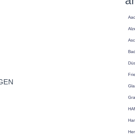
a
Aa
Alz
Asc
Bad
Düs
Fri
GEN
Gla
Gr
HA
Han
Hen