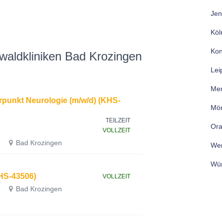
Jen
Köl
Kon
waldkliniken Bad Krozingen
Lei
Me
rpunkt Neurologie (m/w/d) (KHS-
Mön
TEILZEIT
Ora
VOLLZEIT
Bad Krozingen
Wer
Wür
KHS-43506)
VOLLZEIT
Bad Krozingen