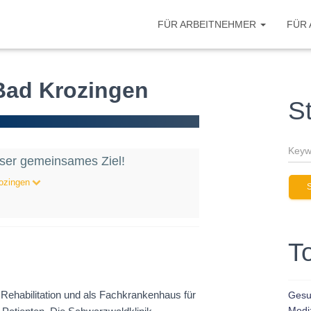
FÜR ARBEITNEHMER
FÜR
Bad Krozingen
S
nser gemeinsames Ziel!
ozingen
T
ehabilitation und als Fachkrankenhaus für
Gesun
Medi