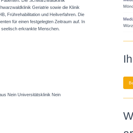
 Patienten. Die Schwarzwaldklinik
Mönc
hwarzwaldklinik Geriatrie sowie die Klinik
HB, Frührehabilitation und Heilverfahren. Die
Mediz
nten für einen festgelegten Zeitraum auf. In
Würz
, seelisch erkrankte Menschen.
I
Be
s Nein Universitätsklinik Nein
W