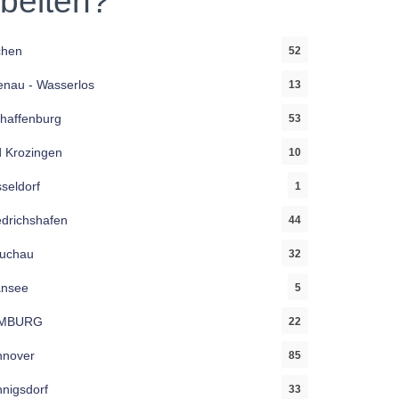
rbeiten?
chen
52
enau - Wasserlos
13
haffenburg
53
 Krozingen
10
seldorf
1
edrichshafen
44
uchau
32
ansee
5
MBURG
22
nover
85
nigsdorf
33