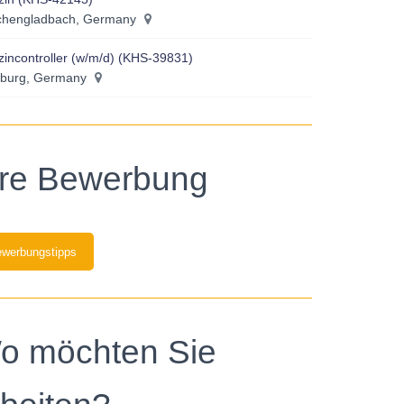
hengladbach, Germany
incontroller (w/m/d) (KHS-39831)
burg, Germany
hre Bewerbung
werbungstipps
o möchten Sie